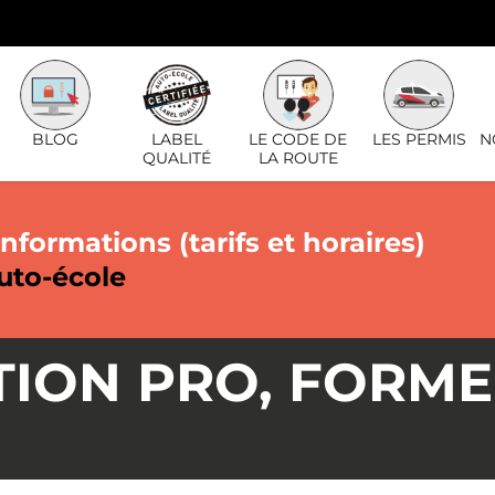
BLOG
LABEL
LE CODE DE
LES PERMIS
N
QUALITÉ
LA ROUTE
nformations (tarifs et horaires)
uto-école
ION PRO, FORME