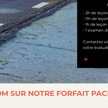
- 2h de leço
- 11h de leço
- 1h de leçon
- 1 examen d
Contactez vo
votre évaluat
OM SUR NOTRE FORFAIT PAC