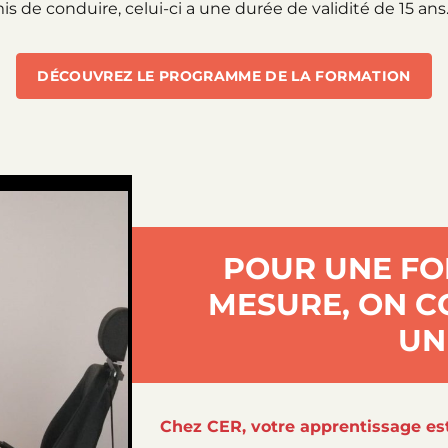
s de conduire, celui-ci a une durée de validité de 15 ans
DÉCOUVREZ LE PROGRAMME DE LA FORMATION
POUR UNE FO
MESURE, ON 
UN
Chez CER, votre apprentissage es