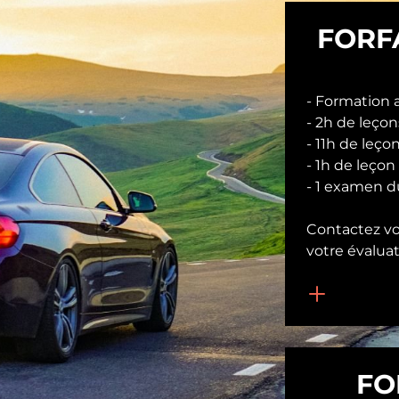
FORFA
- Formation 
- 2h de leço
- 11h de leço
- 1h de leçon
- 1 examen d
Contactez vo
votre évaluat
FO